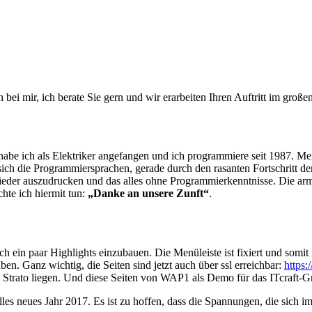
ch bei mir, ich berate Sie gern und wir erarbeiten Ihren Auftritt im gr
habe ich als Elektriker angefangen und ich programmiere seit 1987. M
ich die Programmiersprachen, gerade durch den rasanten Fortschritt der
ieder auszudrucken und das alles ohne Programmierkenntnisse. Die ar
te ich hiermit tun:
„Danke an unsere Zunft“
.
ein paar Highlights einzubauen. Die Menüleiste ist fixiert und somit 
n. Ganz wichtig, die Seiten sind jetzt auch über ssl erreichbar:
https:
Strato liegen. Und diese Seiten von WAP1 als Demo für das ITcraft-
les neues Jahr 2017. Es ist zu hoffen, dass die Spannungen, die sich im