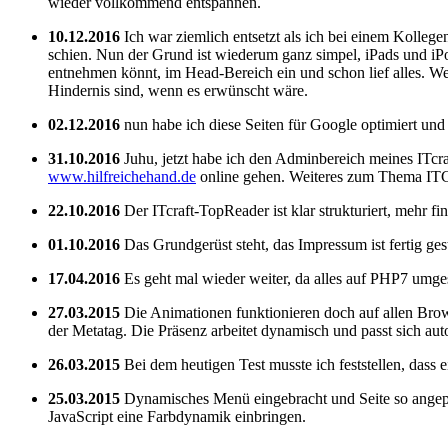
wieder vollkommend entspannen.
10.12.2016
Ich war ziemlich entsetzt als ich bei einem Kollege
schien. Nun der Grund ist wiederum ganz simpel, iPads und iPo
entnehmen könnt, im Head-Bereich ein und schon lief alles. We
Hindernis sind, wenn es erwünscht wäre.
02.12.2016
nun habe ich diese Seiten für Google optimiert und 
31.10.2016
Juhu, jetzt habe ich den Adminbereich meines ITcra
www.hilfreichehand.de
online gehen. Weiteres zum Thema ITC-CM
22.10.2016
Der ITcraft-TopReader ist klar strukturiert, mehr 
01.10.2016
Das Grundgerüst steht, das Impressum ist fertig ges
17.04.2016
Es geht mal wieder weiter, da alles auf PHP7 umges
27.03.2015
Die Animationen funktionieren doch auf allen Brows
der Metatag. Die Präsenz arbeitet dynamisch und passt sich aut
26.03.2015
Bei dem heutigen Test musste ich feststellen, dass 
25.03.2015
Dynamisches Menü eingebracht und Seite so angepass
JavaScript eine Farbdynamik einbringen.