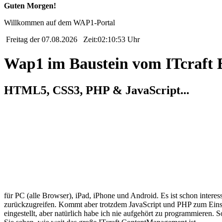
HTML5, CSS3, JavaScript, PHP, SQL usw.
auf PC(für alle Browser), iPad, iPhone und Android!
Freitag der 07.08.2026 Zeit:02:10:54 Uhr
Wap1 im Baustein vom ITcraft 
HTML5, CSS3, PHP & JavaScript...
für PC (alle Browser), iPad, iPhone und Android. Es ist schon interes
zurückzugreifen. Kommt aber trotzdem JavaScript und PHP zum Einsatz
eingestellt, aber natürlich habe ich nie aufgehört zu programmieren.