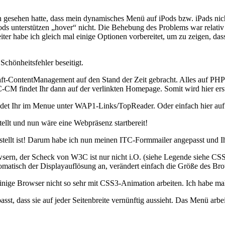
n gesehen hatte, dass mein dynamisches Menü auf iPods bzw. iPads nicht 
ds unterstützen „hover“ nicht. Die Behebung des Problems war relativ 
iter habe ich gleich mal einige Optionen vorbereitet, um zu zeigen, 
Schönheitsfehler beseitigt.
ft-ContentManagement auf den Stand der Zeit gebracht. Alles auf PHP7 
 findet Ihr dann auf der verlinkten Homepage. Somit wird hier erst ein
findet Ihr im Menue unter WAP1-Links/TopReader. Oder einfach hier au
tellt und nun wäre eine Webpräsenz startbereit!
tellt ist! Darum habe ich nun meinen ITC-Formmailer angepasst und Ih
ern, der Scheck von W3C ist nur nicht i.O. (siehe Legende siehe CSS)
omatisch der Displayauflösung an, verändert einfach die Größe des Bro
einige Browser nicht so sehr mit CSS3-Animation arbeiten. Ich habe mal 
t, dass sie auf jeder Seitenbreite vernünftig aussieht. Das Menü arbe