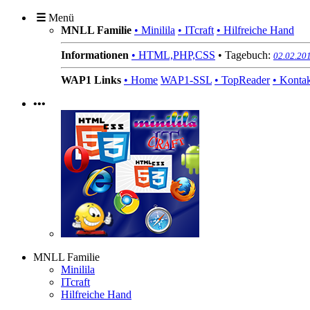
☰
Menü
MNLL Familie
• Minilila
• ITcraft
• Hilfreiche Hand
Informationen
• HTML,PHP,CSS
• Tagebuch:
02.02.20
WAP1 Links
• Home
WAP1-SSL
• TopReader
• Konta
•••
MNLL Familie
Minilila
ITcraft
Hilfreiche Hand