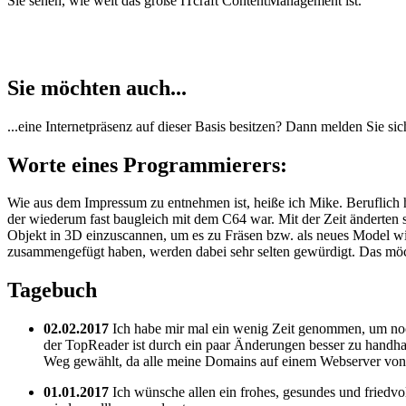
Sie sehen, wie weit das große ITcraft ContentManagement ist.
Sie möchten auch...
...eine Internetpräsenz auf dieser Basis besitzen? Dann melden Sie si
Worte eines Programmierers:
Wie aus dem Impressum zu entnehmen ist, heiße ich Mike. Beruflich 
der wiederum fast baugleich mit dem C64 war. Mit der Zeit änderten s
Objekt in 3D einzuscannen, um es zu Fräsen bzw. als neues Model w
zusammengefügt haben, werden dabei sehr selten gewürdigt. Das möch
Tagebuch
02.02.2017
Ich habe mir mal ein wenig Zeit genommen, um noch 
der TopReader ist durch ein paar Änderungen besser zu handhabe
Weg gewählt, da alle meine Domains auf einem Webserver von 
01.01.2017
Ich wünsche allen ein frohes, gesundes und friedvol